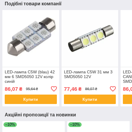
Подібні товари компанії
LED-лампа C5W (blau) 42
LED-лампа C5W 31 мм 3
LED
мм 6 SMD5050 12V колір
SMD5050 12V
CAN
синій
SMD
86,07
77,46
86,
₴
₴
95,64 ₴
86,07 ₴
Купити
Купити
Акційні пропозиції та новинки
–10%
–10%