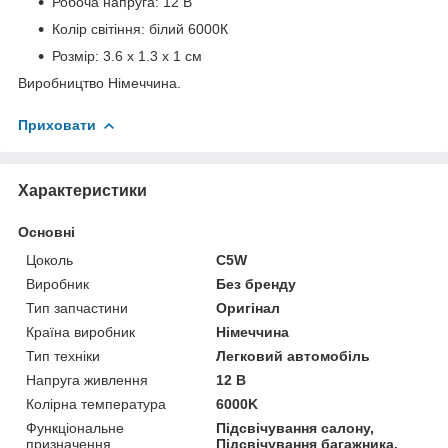
Робоча напруга: 12 В
Колір світіння: білий 6000К
Розмір: 3.6 х 1.3 х 1 см
Виробництво Німеччина.
Приховати
Характеристики
Основні
Цоколь
C5W
Виробник
Без бренду
Тип запчастини
Оригінал
Країна виробник
Німеччина
Тип техніки
Легковий автомобіль
Напруга живлення
12 В
Колірна температура
6000K
Функціональне
Підсвічування салону,
призначення
Підсвічування багажника,