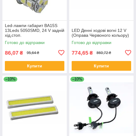
Led-лампи габарит BA15S
13Leds 5050SMD, 24 V задній
LED Денні ходові вогні 12 V
хід,стоп.
(Оправа Червоного кольору)
Готово до відправки
Готово до відправки
86,07
774,65
₴
₴
95,64 ₴
860,72 ₴
Купити
Купити
–10%
–10%