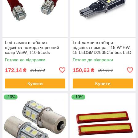
Led-лампи в габарит
Led-лампи в габарит
підсвітка номера червоний
підсвітка номера T15 W16W
колір W5W, Т10 5Leds
15 LEDSMD2835Canbus LED
5050SMD, 12V.
12V.Супер яскраві
Готово до відправки
Готово до відправки
172,14
150,63
₴
₴
191,27 ₴
167,36 ₴
Купити
Купити
–10%
–10%