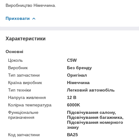
Виробництво Німеччина.
Приховати
Характеристики
Основні
Цоколь
C5W
Виробник
Без бренду
Тип запчастини
Оригінал
Країна виробник
Німеччина
Тип техніки
Легковий автомобіль
Напруга живлення
12 В
Колірна температура
6000K
Функціональне
Підсвічування салону,
призначення
Підсвічування багажника,
Підсвічування номерного
знаку
Код запчастини
ВА25