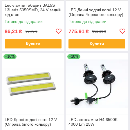
Led-лампи габарит BA15S
13Leds 5050SMD, 24 V задній
LED Денні ходові вогні 12 V
хід,стоп.
(Оправа Червоного кольору)
Готово до відправки
Готово до відправки
86,21
775,91
₴
₴
95,79 ₴
862,13 ₴
Купити
Купити
–10%
–10%
LED Денні ходові вогні 12 V
LED автолампи H4 6500K
(Оправа білого кольору)
4000 Lm 25W