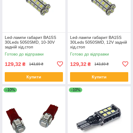
Led-лампи габарит BA15S
Led-лампи габарит BA15S
30Leds 5050SMD, 10-30V
30Leds 5050SMD, 12V задній
задній хід,стоп
хід,стоп
Готово до відправки
Готово до відправки
129,32
129,32
₴
₴
143,69 ₴
143,69 ₴
Купити
Купити
–10%
–10%