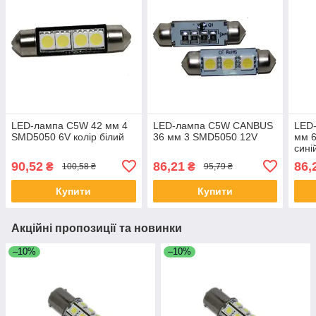
LED-лампа C5W 42 мм 4
LED-лампа C5W CANBUS
LED-
SMD5050 6V колір білий
36 мм 3 SMD5050 12V
мм 6
сині
90,52
86,21
86,
₴
₴
100,58 ₴
95,79 ₴
Купити
Купити
Акційні пропозиції та новинки
–10%
–10%