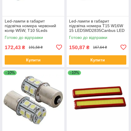
Led-лампи в габарит
Led-лампи в габарит
підсвітка номера червоний
підсвітка номера T15 W16W
колір W5W, Т10 5Leds
15 LEDSMD2835Canbus LED
5050SMD, 12V.
12V.Супер яскраві
Готово до відправки
Готово до відправки
172,43
150,87
₴
₴
191,58 ₴
167,64 ₴
Купити
Купити
–10%
–10%