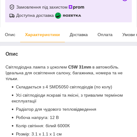
Замовлення під захистом
Доступна доставка
Опис
Характеристики
Доставка
Оплата
Умови 
Опис
Світлодіодна лампа з цоколем
C5W
31mm
в автомобіль.
Ідеальна для освітлення салону, багажника, номера та не
тільки.
Складається з 4 SMD5050 світлодіодів (по колу)
Усі світлодіоди яскраві та якісні, з тривалим терміном
експлуатації
Радіатор для чудового тепловідведення
Робоча напруга: 12 В
Колір світіння: білий 6000К
Розмір: 3.1 х 1.1 х 1 см