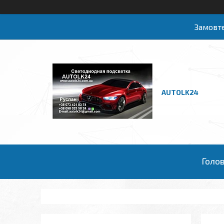
Замовте
AUTOLK24
Голо