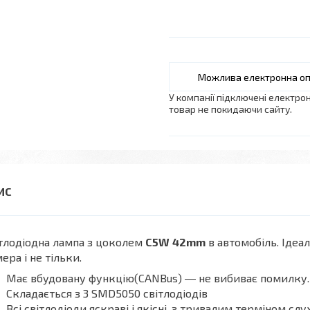
У компанії підключені електро
товар не покидаючи сайту.
тлодіодна лампа з цоколем
C5W
42mm
в автомобіль. Ідеал
ера і не тільки.
Має вбудовану функцію(CANBus) ― не вибиває помилку.
Складається з 3 SMD5050 світлодіодів
Всі світлодіоди яскраві і якісні, з тривалим терміном сл