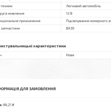
 техніки
Легковий автомобіль
руга живлення
12 В
кціональне призначення
Підсвічування номерного зн
 запчастини
ВА30
ристувальницькі характеристики
н
Нове
ФОРМАЦІЯ ДЛЯ ЗАМОВЛЕННЯ
а:
86,21 ₴