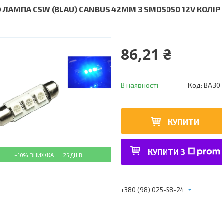
D ЛАМПА C5W (BLAU) CANBUS 42ММ 3 SMD5050 12V КОЛІР
86,21 ₴
В наявності
Код:
BA30
КУПИТИ
КУПИТИ З
–10%
25 ДНІВ
+380 (98) 025-58-24