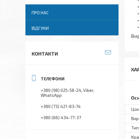
ПРО НАС
ВІДГУКИ
Вир
КОНТАКТИ
ХА
+380 (98) 025-58-24
Viber
WhatsApp
Ос
+380 (73) 421-83-74
Цок
+380 (66) 434-77-37
Вир
Тип
Кра