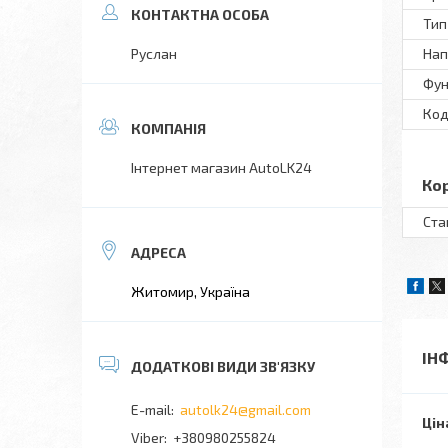
Тип
Руслан
Нап
Фун
Код
Інтернет магазин AutoLK24
Ко
Ста
Житомир, Україна
ІН
autolk24@gmail.com
Цін
+380980255824