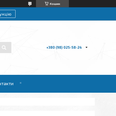
Кошик
укцію
+380 (98) 025-58-24
нтакти