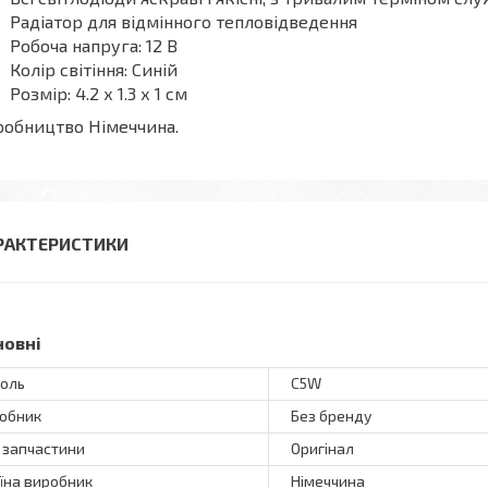
Радіатор для відмінного тепловідведення
Робоча напруга: 12 В
Колір світіння: Синій
Розмір: 4.2 х 1.3 х 1 см
обництво Німеччина.
РАКТЕРИСТИКИ
новні
оль
C5W
обник
Без бренду
 запчастини
Оригінал
їна виробник
Німеччина