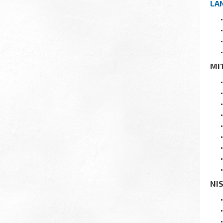
LA
MI
NI