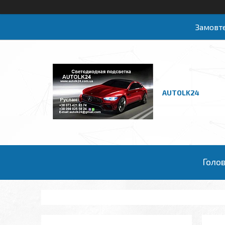
Замовте
AUTOLK24
Голо