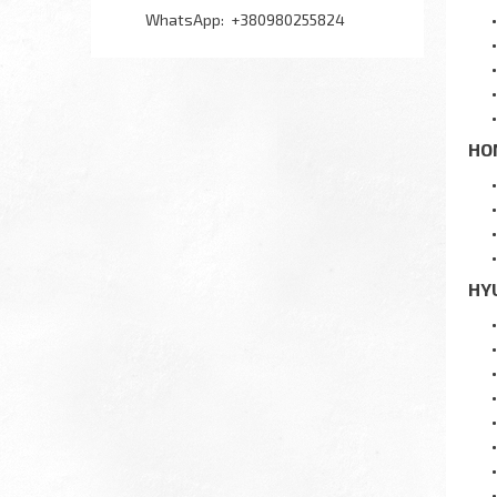
+380980255824
HO
HY