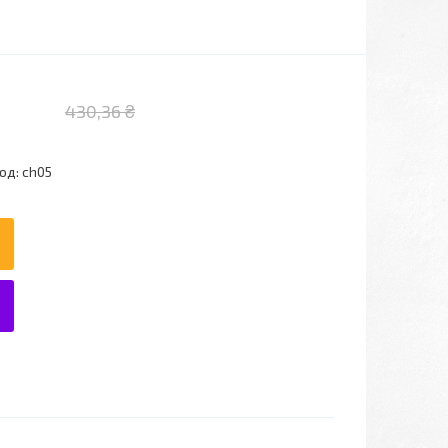
430,36 ₴
од:
ch05