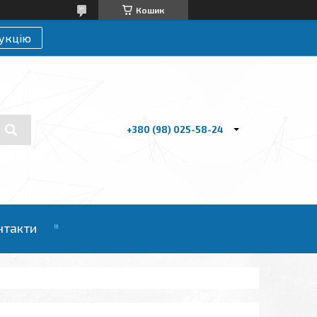
Кошик
укцію
+380 (98) 025-58-24
нтакти