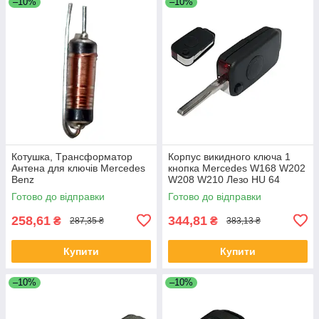
–10%
–10%
Котушка, Tрансформатор
Корпус викидного ключа 1
Антена для ключів Mercedes
кнопка Mercedes W168 W202
Benz
W208 W210 Лезо HU 64
Готово до відправки
Готово до відправки
258,61
344,81
₴
₴
287,35 ₴
383,13 ₴
Купити
Купити
–10%
–10%