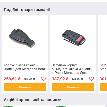
Подібні товари компанії
Корпус смарт ключа 2
Заготівка корпус
Заго
кнопки для Mercedes Benz
викидного ключа 3 кнопки
Smar
+ Panic Mercedes Лезо
HU64
258,61
387,92
301
₴
₴
287,35 ₴
431,02 ₴
Купити
Купити
Акційні пропозиції та новинки