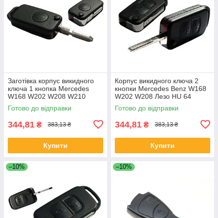
Заготівка корпус викидного
Корпус викидного ключа 2
ключа 1 кнопка Mercedes
кнопки Mercedes Benz W168
W168 W202 W208 W210
W202 W208 Лезо HU 64
W124 A122 Лезо HU 39
Готово до відправки
Готово до відправки
344,81
344,81
₴
₴
383,13 ₴
383,13 ₴
Купити
Купити
–10%
–10%