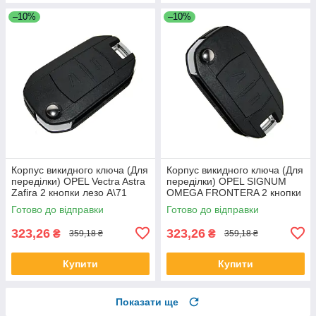
–10%
–10%
Корпус викидного ключа (Для
Корпус викидного ключа (Для
переділки) OPEL Vectra Astra
переділки) OPEL SIGNUM
Zafira 2 кнопки лезо A\71
OMEGA FRONTERA 2 кнопки
лезо B\79
Готово до відправки
Готово до відправки
323,26
323,26
₴
₴
359,18 ₴
359,18 ₴
Купити
Купити
Показати ще