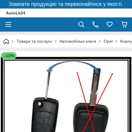
Замовте продукцію та переконайтеся у якості.
AutoLk24
Товари та послуги
Автомобільні ключі
Opel
Корпу
–10%