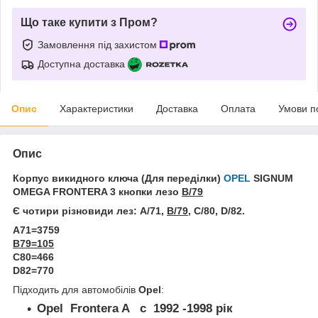
Що таке купити з Пром?
Замовлення під захистом
Доступна доставка
Опис
Характеристики
Доставка
Оплата
Умови п
Опис
Корпус викидного ключа (Для переділки)
OPEL
SIGNUM
OMEGA FRONTERA 3 кнопки лезо
В/79
Є чотири різновиди лез: А/71,
В/79
, С/80, D/82.
A71=3759
B79=105
C80=466
D82=770
Підходить для автомобілів
Opel
:
Opel Frontera A c 1992 -1998 рік