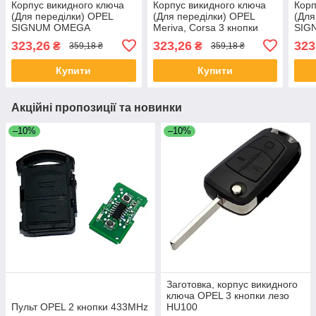
Корпус викидного ключа
Корпус викидного ключа
Корп
(Для переділки) OPEL
(Для переділки) OPEL
(Для
SIGNUM OMEGA
Meriva, Corsa 3 кнопки
SIG
FRONTERA 2 кнопки лезо
лезо С/80
FRO
323,26
323,26
323
₴
₴
359,18 ₴
359,18 ₴
B\79
B\79
Купити
Купити
Акційні пропозиції та новинки
–10%
–10%
Заготовка, корпус викидного
ключа OPEL 3 кнопки лезо
Пульт OPEL 2 кнопки 433MHz
HU100