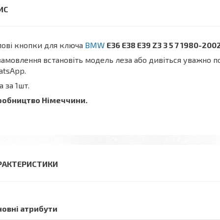
ові
кнопки для ключа
BMW
E36 E38 E39 Z3 3 5 7 1980-200
замовлення встановіть модель леза або дивіться уважно по
atsApp.
а за 1шт.
робництво Німеччини.
РАКТЕРИСТИКИ
новні атрибути