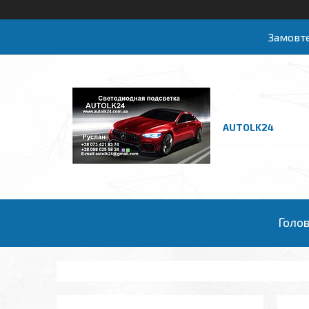
Замовте
AUTOLK24
Голо