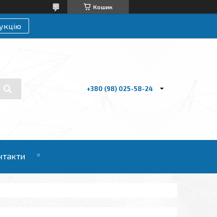
Кошик
укцію
+380 (98) 025-58-24
нтакти