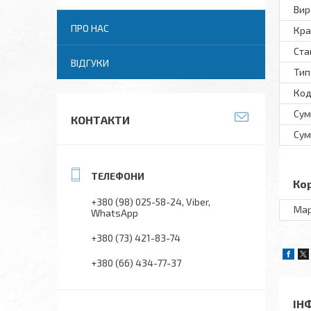
Вир
ПРО НАС
Кра
Ста
ВІДГУКИ
Тип
Код
Сум
КОНТАКТИ
Сум
Ко
+380 (98) 025-58-24
Viber
Ма
WhatsApp
+380 (73) 421-83-74
+380 (66) 434-77-37
ІН