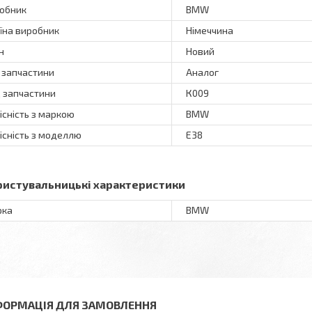
обник
BMW
їна виробник
Німеччина
н
Новий
 запчастини
Аналог
 запчастини
К009
існість з маркою
BMW
існість з моделлю
E38
ристувальницькі характеристики
рка
BMW
ФОРМАЦІЯ ДЛЯ ЗАМОВЛЕННЯ