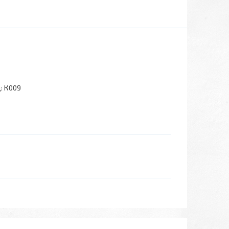
:
К009