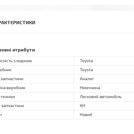
РАКТЕРИСТИКИ
новні атрибути
існість з маркою
Toyota
обник
Toyota
 запчастини
Аналог
їна виробник
Німеччина
 техніки
Легковий автомобіль
 запчастини
КН
н
Новий