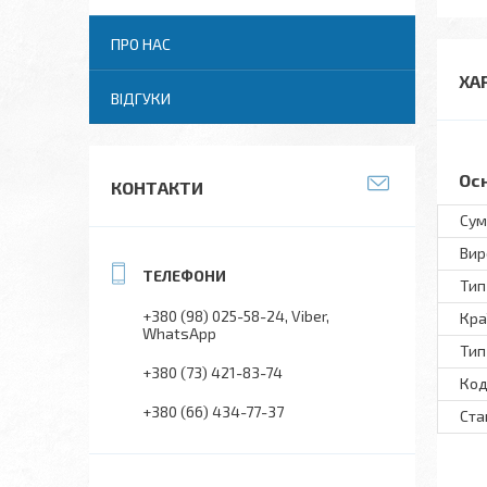
ПРО НАС
ХА
ВІДГУКИ
Ос
КОНТАКТИ
Сум
Вир
Тип
+380 (98) 025-58-24
Viber
Кра
WhatsApp
Тип
+380 (73) 421-83-74
Код
+380 (66) 434-77-37
Ста