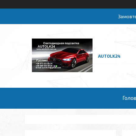
Замовте
AUTOLK24
Голо