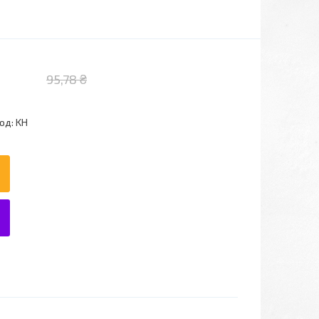
95,78 ₴
од:
KН