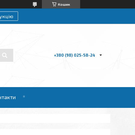
Кошик
укцію
+380 (98) 025-58-24
нтакти