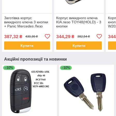
Заготівка корпус
Корпус викидного ключа
Корп
викидного ключа 3 кнопки
KIA лезо TOY48(HOLD) - 3
кноп
+ Panic Mercedes Лезо
кнопки
W20
HU64
HU 
387,32
344,29
344
₴
₴
430,36 ₴
382,54 ₴
Купити
Купити
Акційні пропозиції та новинки
–10%
–10%