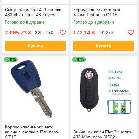
Смарт ключ Fiat 4+1 кнопки
Корпус класичного авто
433mhz chip id 46 Keyles
ключа Fiat лезо GT15
Готово до відправки
Готово до відправки
2 065,73
172,14
₴
₴
2 295,25 ₴
191,27 ₴
Купити
Купити
–10%
–10%
Корпус класичного авто
ключа з кнопкою Fiat лезо
Викидний ключ Fiat 3 кнопки
GT15
433 Mhz, лезо SIP22