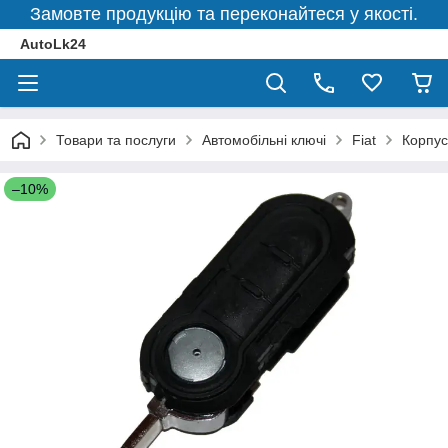
Замовте продукцію та переконайтеся у якості.
AutoLk24
Товари та послуги
Автомобільні ключі
Fiat
Корпус
–10%