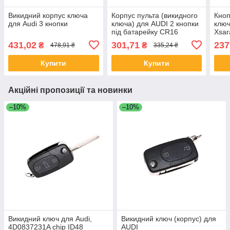
Викидний корпус ключа
Корпус пульта (викидного
Кноп
для Audi 3 кнопки
ключа) для AUDI 2 кнопки
ключ
під батарейку CR16
Xsar
431,02
301,71
237
₴
₴
478,91 ₴
335,24 ₴
Купити
Купити
Акційні пропозиції та новинки
–10%
–10%
Викидний ключ для Audi,
Викидний ключ (корпус) для
4D0837231A chip ID48
AUDI