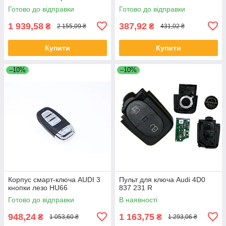
Готово до відправки
Готово до відправки
1 939,58
387,92
₴
₴
2 155,09 ₴
431,02 ₴
Купити
Купити
–10%
–10%
Корпус смарт-ключа AUDI 3
Пульт для ключа Audi 4D0
кнопки лезо HU66
837 231 R
Готово до відправки
В наявності
948,24
1 163,75
₴
₴
1 053,60 ₴
1 293,06 ₴