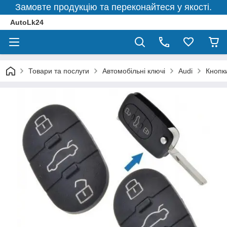
Замовте продукцію та переконайтеся у якості.
AutoLk24
Товари та послуги
Автомобільні ключі
Audi
Кнопк