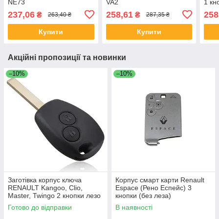
NE73
VA2
1 кн
237,06
258,61
258
₴
₴
263,40 ₴
287,35 ₴
Купити
Купити
Акційні пропозиції та новинки
–10%
–10%
Заготівка корпус ключа
Корпус смарт карти Renault
RENAULT Kangoo, Clio,
Espace (Рено Еспейс) 3
Master, Twingo 2 кнопки лезо
кнопки (без леза)
VA2 / VA6
Готово до відправки
В наявності