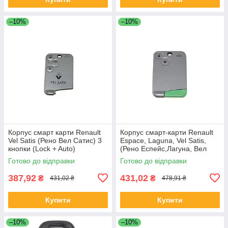
–10%
–10%
Корпус смарт карти Renault
Корпус смарт-карти Renault
Vel Satis (Рено Вел Сатис) 3
Espace, Laguna, Vel Satis,
кнопки (Lock + Auto)
(Рено Еспейс,Лагуна, Вел
Сатіс) 2 кнопки (з лезом)
Готово до відправки
Готово до відправки
387,92
431,02
₴
₴
431,02 ₴
478,91 ₴
Купити
Купити
–10%
–10%