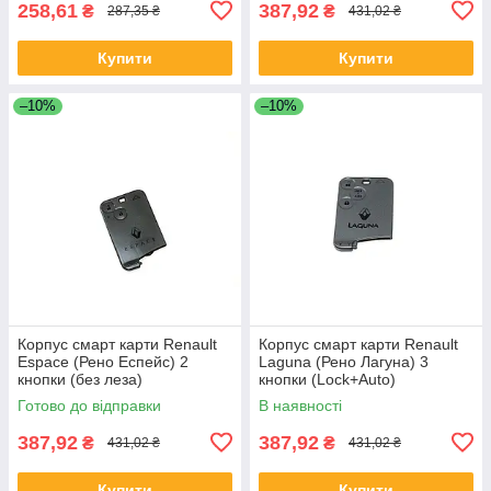
258,61
387,92
₴
₴
287,35 ₴
431,02 ₴
Купити
Купити
–10%
–10%
Корпус смарт карти Renault
Корпус смарт карти Renault
Espace (Рено Еспейс) 2
Laguna (Рено Лагуна) 3
кнопки (без леза)
кнопки (Lock+Auto)
Готово до відправки
В наявності
387,92
387,92
₴
₴
431,02 ₴
431,02 ₴
Купити
Купити