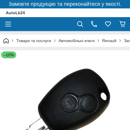
Замовте продукцію та переконайтеся у якості.
AutoLk24
Товари та послуги
Автомобільні ключі
Renault
Заг
–10%