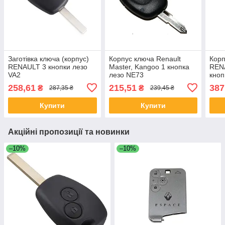
Заготівка ключа (корпус)
Корпус ключа Renault
Корп
RENAULT 3 кнопки лезо
Master, Kangoo 1 кнопкa
RENA
VA2
лезо NE73
кноп
258,61
215,51
387
₴
₴
287,35 ₴
239,45 ₴
Купити
Купити
Акційні пропозиції та новинки
–10%
–10%