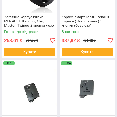
Заготівка корпус ключа
Корпус смарт карти Renault
RENAULT Kangoo, Clio,
Espace (Рено Еспейс) 3
Master, Twingo 2 кнопки лезо
кнопки (без леза)
VA2 / VA6
Готово до відправки
В наявності
258,61
387,92
₴
₴
287,35 ₴
431,02 ₴
Купити
Купити
–10%
–10%