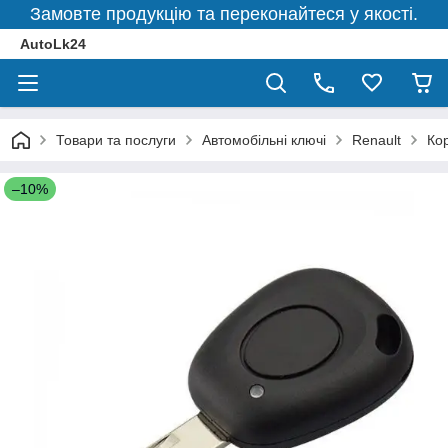
Замовте продукцію та переконайтеся у якості.
AutoLk24
Товари та послуги
Автомобільні ключі
Renault
Кор
–10%