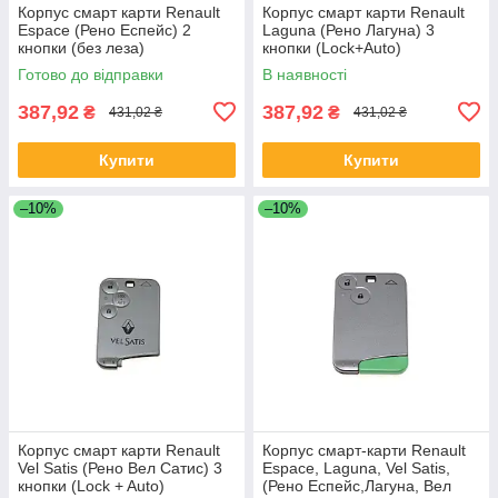
Корпус смарт карти Renault
Корпус смарт карти Renault
Espace (Рено Еспейс) 2
Laguna (Рено Лагуна) 3
кнопки (без леза)
кнопки (Lock+Auto)
Готово до відправки
В наявності
387,92
387,92
₴
₴
431,02 ₴
431,02 ₴
Купити
Купити
–10%
–10%
Корпус смарт карти Renault
Корпус смарт-карти Renault
Vel Satis (Рено Вел Сатис) 3
Espace, Laguna, Vel Satis,
кнопки (Lock + Auto)
(Рено Еспейс,Лагуна, Вел