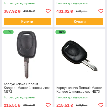
Сатіс) 2 кнопки (з лезом)
Готово до відправки
Готово до відправки
387,92
431,02
₴
₴
431,02 ₴
478,91 ₴
Купити
Купити
–10%
–10%
Корпус ключa Renault
Kangoo, Master 1 кнопкa лезо
Корпус ключа Renault Master,
NE72
Kangoo 1 кнопкa лезо NE73
Готово до відправки
Готово до відправки
215,51
215,51
₴
₴
239,45 ₴
239,45 ₴