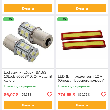
Купити
Купити
–10%
–10%
Led-лампи габарит BA15S
13Leds 5050SMD, 24 V задній
LED Денні ходові вогні 12 V
хід,стоп.
(Оправа Червоного кольору)
Готово до відправки
Готово до відправки
86,07
774,65
₴
₴
95,64 ₴
860,72 ₴
Купити
Купити