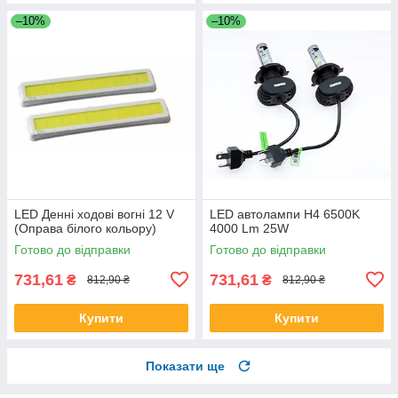
–10%
–10%
LED Денні ходові вогні 12 V
LED автолампи H4 6500K
(Оправа білого кольору)
4000 Lm 25W
Готово до відправки
Готово до відправки
731,61
731,61
₴
₴
812,90 ₴
812,90 ₴
Купити
Купити
Показати ще