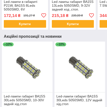
Led-лампи в габариті
Led лампы габарит BA15S
Led
P21W, BA15S 8Leds
13Leds 5050SMD, 9-32V
7.5
5050SMD, 6V
задний ход ,стоп.
172,14
215,18
344
₴
₴
191,27 ₴
239,09 ₴
Купити
Купити
Акційні пропозиції та новинки
–10%
–10%
Led-лампи габарит BA15S
Led-лампи габарит BA15S
30Leds 5050SMD, 10-30V
30Leds 5050SMD, 12V задній
задній хід,стоп
хід,стоп