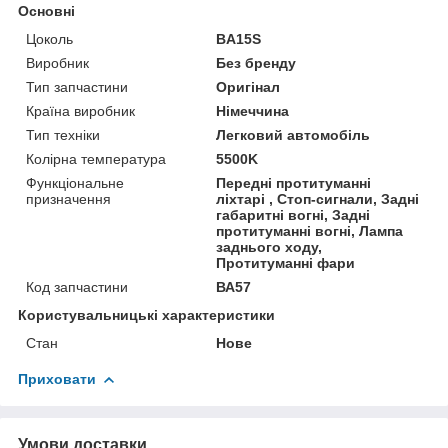
Основні
Цоколь
BA15S
Виробник
Без бренду
Тип запчастини
Оригінал
Країна виробник
Німеччина
Тип техніки
Легковий автомобіль
Колірна температура
5500K
Функціональне
Передні протитуманні
призначення
ліхтарі , Стоп-сигнали, Задні
габаритні вогні, Задні
протитуманні вогні, Лампа
заднього ходу,
Протитуманні фари
Код запчастини
ВА57
Користувальницькі характеристики
Стан
Нове
Приховати
Умови доставки