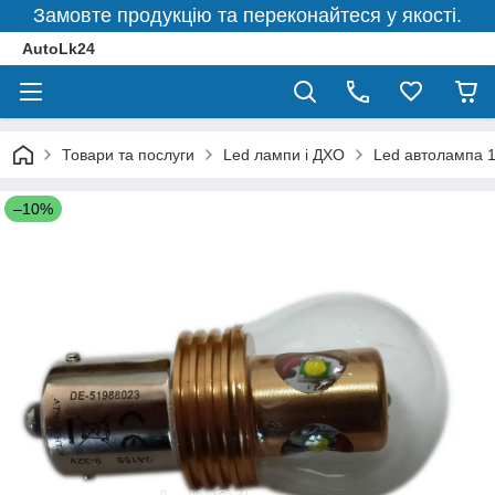
Замовте продукцію та переконайтеся у якості.
AutoLk24
Товари та послуги
Led лампи і ДХО
Led автолампа 
–10%