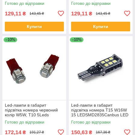
Готово до відправки
Готово до відправки
129,11
129,11
₴
₴
143,45 ₴
143,45 ₴
Купити
Купити
–10%
–10%
Led-лампи в габарит
Led-лампи в габарит
підсвітка номера червоний
підсвітка номера T15 W16W
колір W5W, Т10 5Leds
15 LEDSMD2835Canbus LED
5050SMD, 12V.
12V.Супер яскраві
Готово до відправки
Готово до відправки
172,14
150,63
₴
₴
191,27 ₴
167,36 ₴