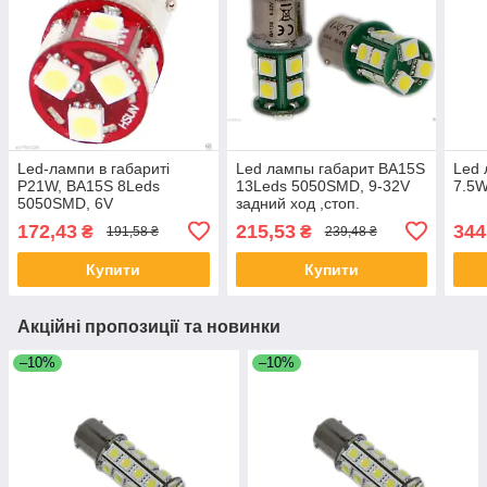
Led-лампи в габариті
Led лампы габарит BA15S
Led
P21W, BA15S 8Leds
13Leds 5050SMD, 9-32V
7.5
5050SMD, 6V
задний ход ,стоп.
172,43
215,53
344
₴
₴
191,58 ₴
239,48 ₴
Купити
Купити
Акційні пропозиції та новинки
–10%
–10%