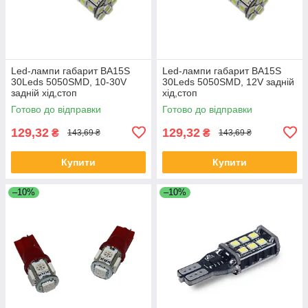
Led-лампи габарит BA15S
Led-лампи габарит BA15S
30Leds 5050SMD, 10-30V
30Leds 5050SMD, 12V задній
задній хід,стоп
хід,стоп
Готово до відправки
Готово до відправки
129,32
129,32
₴
₴
143,69 ₴
143,69 ₴
Купити
Купити
–10%
–10%