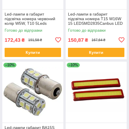
Led-лампи в габарит
Led-лампи в габарит
підсвітка номера червоний
підсвітка номера T15 W16W
колір W5W, Т10 5Leds
15 LEDSMD2835Canbus LED
5050SMD, 12V.
12V.Супер яскраві
Готово до відправки
Готово до відправки
172,43
150,87
₴
₴
191,58 ₴
167,64 ₴
Купити
Купити
–10%
–10%
Led-лампи габарит BA15S