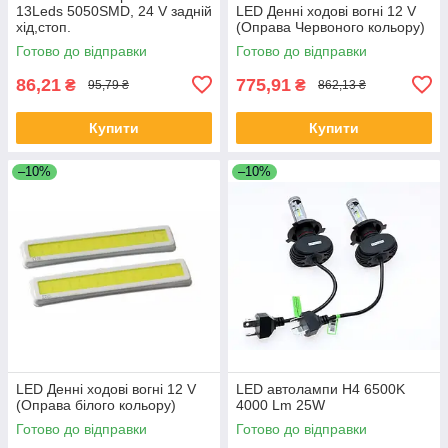
13Leds 5050SMD, 24 V задній
LED Денні ходові вогні 12 V
хід,стоп.
(Оправа Червоного кольору)
Готово до відправки
Готово до відправки
86,21
775,91
₴
₴
95,79 ₴
862,13 ₴
Купити
Купити
–10%
–10%
LED Денні ходові вогні 12 V
LED автолампи H4 6500K
(Оправа білого кольору)
4000 Lm 25W
Готово до відправки
Готово до відправки