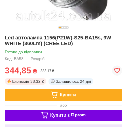
Led автолампа 1156(P21W)-S25-BA15s, 9W
WHITE (360Lm) (CREE LED)
Готово до відправки
Код: BA58
Роздріб
344,85
₴
383,17 ₴
Економія
38.32 ₴
Залишилось
24 дні
Купити
або
Купити з