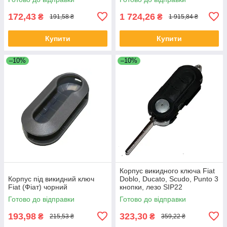
172,43
1 724,26
₴
₴
191,58 ₴
1 915,84 ₴
Купити
Купити
–10%
–10%
Корпус викидного ключа Fiat
Корпус під викидний ключ
Doblo, Ducato, Scudo, Punto 3
Fiat (Фіат) чорний
кнопки, лезо SIP22
Готово до відправки
Готово до відправки
193,98
323,30
₴
₴
215,53 ₴
359,22 ₴