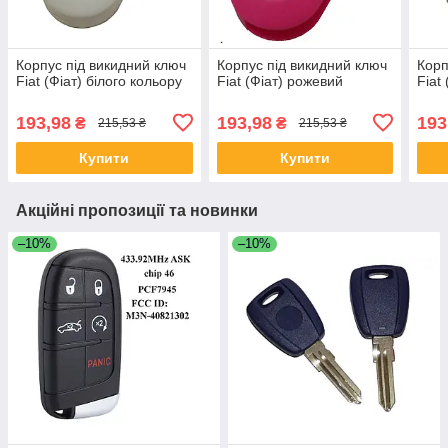
Корпус під викидний ключ
Корпус під викидний ключ
Корп
Fiat (Фіат) білого кольору
Fiat (Фіат) рожевий
Fiat
193,98
193,98
193
₴
₴
215,53 ₴
215,53 ₴
Купити
Купити
Акційні пропозиції та новинки
–10%
–10%