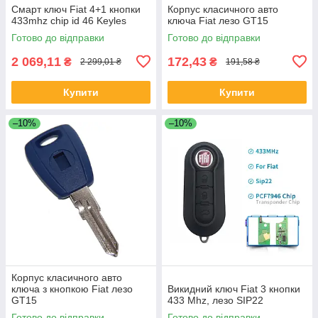
Смарт ключ Fiat 4+1 кнопки
Корпус класичного авто
433mhz chip id 46 Keyles
ключа Fiat лезо GT15
Готово до відправки
Готово до відправки
2 069,11
172,43
₴
₴
2 299,01 ₴
191,58 ₴
Купити
Купити
–10%
–10%
Корпус класичного авто
ключа з кнопкою Fiat лезо
Викидний ключ Fiat 3 кнопки
GT15
433 Mhz, лезо SIP22
Готово до відправки
Готово до відправки