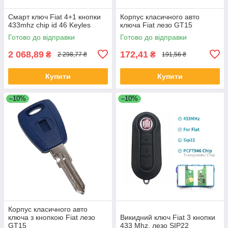
Смарт ключ Fiat 4+1 кнопки
Корпус класичного авто
433mhz chip id 46 Keyles
ключа Fiat лезо GT15
Готово до відправки
Готово до відправки
2 068,89
172,41
₴
₴
2 298,77 ₴
191,56 ₴
Купити
Купити
–10%
–10%
Корпус класичного авто
ключа з кнопкою Fiat лезо
Викидний ключ Fiat 3 кнопки
GT15
433 Mhz, лезо SIP22