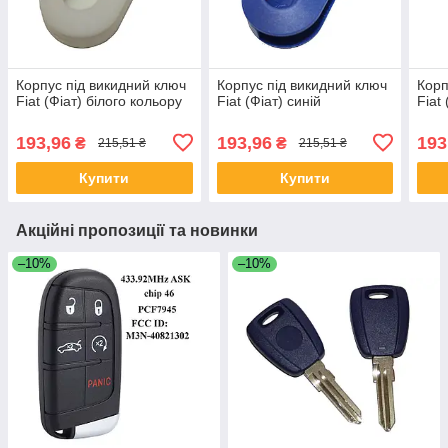
Корпус під викидний ключ
Корпус під викидний ключ
Корп
Fiat (Фіат) білого кольору
Fiat (Фіат) синій
Fiat
193,96
193,96
193
₴
₴
215,51 ₴
215,51 ₴
Купити
Купити
Акційні пропозиції та новинки
–10%
–10%