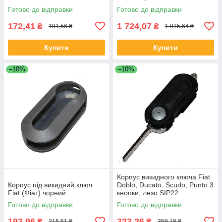
Готово до відправки
Готово до відправки
172,41
1 724,07
₴
₴
191,56 ₴
1 915,64 ₴
Купити
Купити
–10%
–10%
Корпус викидного ключа Fiat
Корпус під викидний ключ
Doblo, Ducato, Scudo, Punto 3
Fiat (Фіат) чорний
кнопки, лезо SIP22
Готово до відправки
Готово до відправки
193,96
323,26
₴
₴
215,51 ₴
359,18 ₴