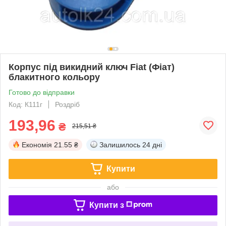
Корпус під викидний ключ Fiat (Фіат)
блакитного кольору
Готово до відправки
Код: К111г
Роздріб
193,96
₴
215,51 ₴
Економія
21.55 ₴
Залишилось
24 дні
Купити
або
Купити з