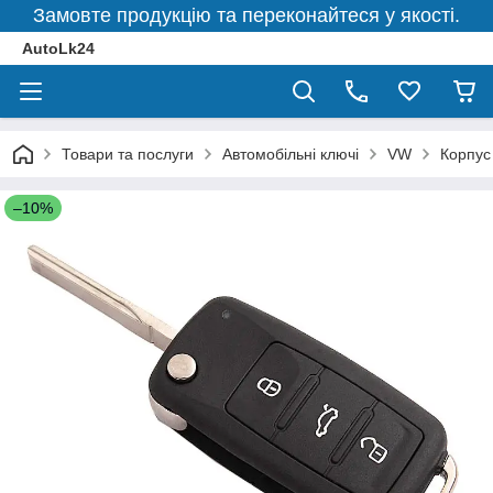
Замовте продукцію та переконайтеся у якості.
AutoLk24
Товари та послуги
Автомобільні ключі
VW
Корпус
–10%