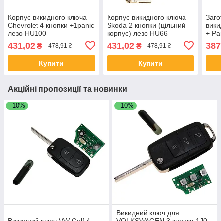
Корпус викидного ключа
Корпус викидного ключа
Заго
Chevrolet 4 кнопки +1panic
Skoda 2 кнопки (цільний
вики
лезо HU100
корпус) лезо HU66
+ Pa
HU6
431,02
431,02
387
₴
₴
478,91 ₴
478,91 ₴
Купити
Купити
Акційні пропозиції та новинки
–10%
–10%
Викидний ключ для
Викидний ключ VW Golf 4,
VOLKSWAGEN 3 кнопки 1J0