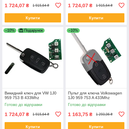
1 724,07
1 724,07
₴
₴
1 915,64 ₴
1 915,64 ₴
Купити
Купити
–10%
Подарунок
–10%
Викидний ключ для VW 1J0
Пульт для ключа Volkswagen
959 753 B 433Mhz
1J0 959 753 A 433Mhz
Готово до відправки
Готово до відправки
1 724,07
1 163,75
₴
₴
1 915,64 ₴
1 293,06 ₴
Купити
Купити