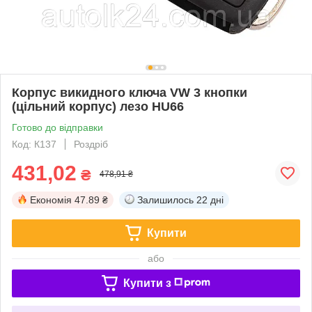
Корпус викидного ключа VW 3 кнопки
(цільний корпус) лезо HU66
Готово до відправки
Код: К137
Роздріб
431,02
₴
478,91 ₴
Економія
47.89 ₴
Залишилось
22 дні
Купити
або
Купити з