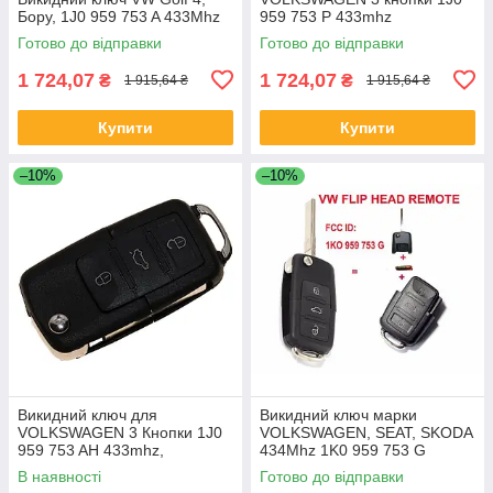
Бору, 1J0 959 753 A 433Mhz
959 753 P 433mhz
Готово до відправки
Готово до відправки
1 724,07
1 724,07
₴
₴
1 915,64 ₴
1 915,64 ₴
Купити
Купити
–10%
–10%
Викидний ключ для
Викидний ключ марки
VOLKSWAGEN 3 Кнопки 1J0
VOLKSWAGEN, SEAT, SKODA
959 753 AH 433mhz,
434Mhz 1K0 959 753 G
В наявності
Готово до відправки