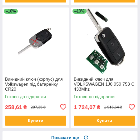
–10%
–10%
Викидний ключ (корпус) для
Викидний ключ для
Volkswagen під батарейку
VOLKSWAGEN 1J0 959 753 C
CR20
433Mhz
Готово до відправки
Готово до відправки
258,61
1 724,07
₴
₴
287,35 ₴
1 915,64 ₴
Купити
Купити
Показати ще