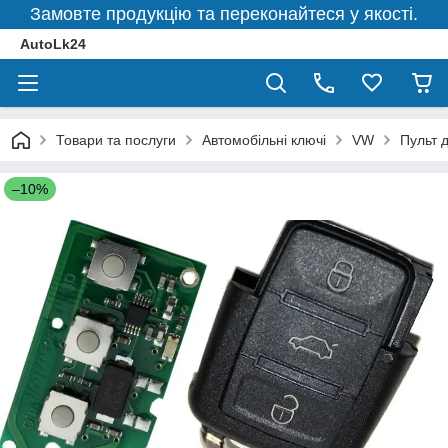
Замовте продукцію та переконайтеся у якості.
AutoLk24
Товари та послуги
Автомобільні ключі
VW
Пульт 
–10%