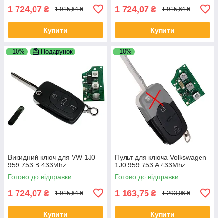
1 724,07
1 724,07
₴
₴
1 915,64 ₴
1 915,64 ₴
Купити
Купити
–10%
Подарунок
–10%
Викидний ключ для VW 1J0
Пульт для ключа Volkswagen
959 753 B 433Mhz
1J0 959 753 A 433Mhz
Готово до відправки
Готово до відправки
1 724,07
1 163,75
₴
₴
1 915,64 ₴
1 293,06 ₴
Купити
Купити