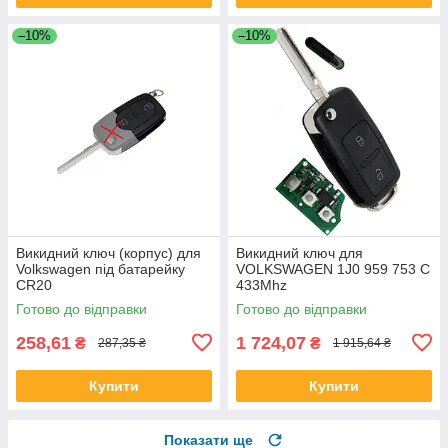
–10%
–10%
Викидний ключ (корпус) для
Викидний ключ для
Volkswagen під батарейку
VOLKSWAGEN 1J0 959 753 C
CR20
433Mhz
Готово до відправки
Готово до відправки
258,61
1 724,07
₴
₴
287,35 ₴
1 915,64 ₴
Купити
Купити
Показати ще