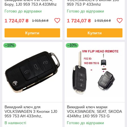
Бору, 1J0 959 753 A 433Mhz
959 753 P 433mhz
Готово до відправки
Готово до відправки
1 724,07
1 724,07
₴
₴
1 915,64 ₴
1 915,64 ₴
Купити
Купити
–10%
–10%
Викидний ключ для
Викидний ключ марки
VOLKSWAGEN 3 Кнопки 1J0
VOLKSWAGEN, SEAT, SKODA
959 753 AH 433mhz,
434Mhz 1K0 959 753 G
В наявності
Готово до відправки