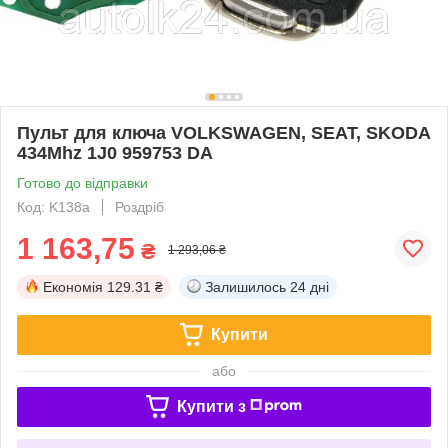
Пульт для ключа VOLKSWAGEN, SEAT, SKODA
434Mhz 1J0 959753 DA
Готово до відправки
Код: K138a
Роздріб
1 163,75
₴
1 293,06 ₴
Економія
129.31 ₴
Залишилось
24 дні
Купити
або
Купити з