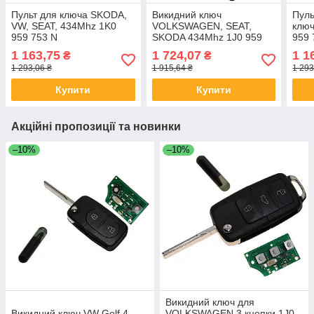
Пульт для ключа SKODA,
Викидний ключ
Пуль
VW, SEAT, 434Mhz 1K0
VOLKSWAGEN, SEAT,
клю
959 753 N
SKODA 434Mhz 1J0 959
959 
753 DA
1 163,75
1 724,07
1 1
₴
₴
1 293,06 ₴
1 915,64 ₴
1 293
Купити
Купити
Акційні пропозиції та новинки
–10%
–10%
Викидний ключ для
Викидний ключ VW Golf 4,
VOLKSWAGEN 3 кнопки 1J0