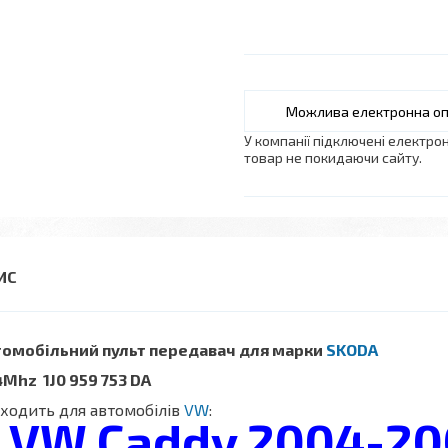
У компанії підключені електро
товар не покидаючи сайту.
томобільний пульт передавач для марки
SKODA
Mhz 1J0 959 753 DA
ходить для автомобілів
VW
:
VW Caddy 2004-20