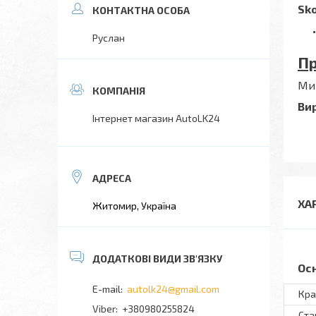
Sko
Руслан
Пр
Ми 
Ви
Інтернет магазин AutoLK24
ХА
Житомир, Україна
Ос
autolk24@gmail.com
Кра
+380980255824
Ста