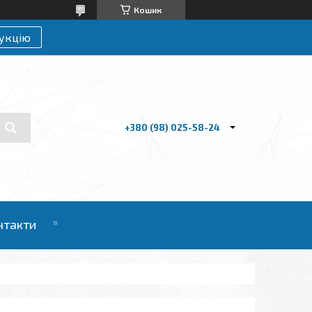
Кошик
укцію
+380 (98) 025-58-24
нтакти