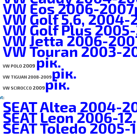
VW
Eos 2006-2007
VW
Golf 5,6, 2004
VW
Golf Plus 2005
VW
Jetta 2006-200
VW
Touran 2003-2
рік.
2009
VW POLO
рік.
VW TIGUAN
2008-2009
рік.
2009
VW SCIROCCO
at
:
SEAT Altea 2004-2
SEAT
Leon 2006-12.
SEAT
Toledo 2005-1