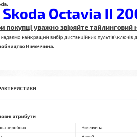
da:
Skoda Octavia II 2
и покупці уважно звіряйте тайлинговий
надаємо найкращий вибір дистанційних пультів\ключів д
робництво Німеччина.
РАКТЕРИСТИКИ
новні атрибути
їна виробник
Німеччина
н
Новий