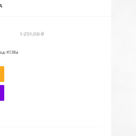
A
1 291,08 ₴
од:
K138a