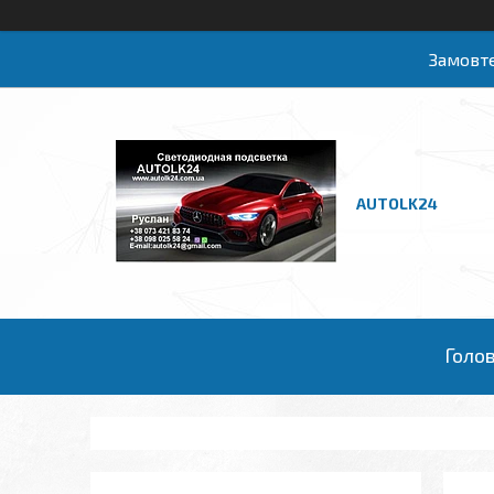
Замовте
AUTOLK24
Голо