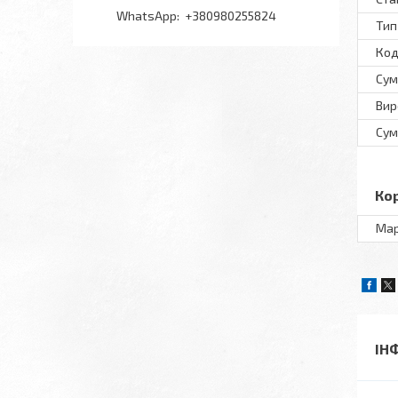
+380980255824
Тип
Код
Сум
Вир
Сум
Ко
Ма
ІН