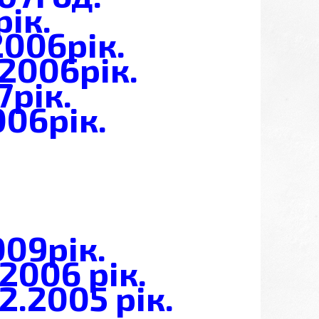
рік.
-2006
рік.
-2006
рік.
7
рік.
006
рік.
009рік.
2006 рік.
2.2005 рік.