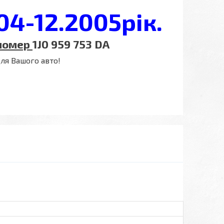
004-12.2005
рік.
 номер
1J0 959 753 DA
ля Вашого авто!