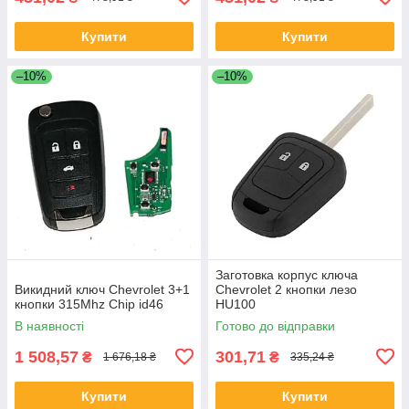
Купити
Купити
–10%
–10%
Заготовка корпус ключа
Викидний ключ Chevrolet 3+1
Chevrolet 2 кнопки лезо
кнопки 315Mhz Chip id46
HU100
В наявності
Готово до відправки
1 508,57
301,71
₴
₴
1 676,18 ₴
335,24 ₴
Купити
Купити