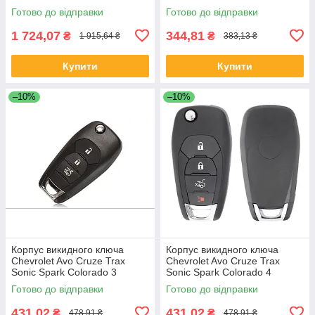
Готово до відправки
Готово до відправки
1 724,07
344,81
₴
₴
1 915,64 ₴
383,13 ₴
Купити
Купити
–10%
–10%
Корпус викидного ключа
Корпус викидного ключа
Chevrolet Avo Cruze Trax
Chevrolet Avo Cruze Trax
Sonic Spark Colorado 3
Sonic Spark Colorado 4
кнопки
кнопки
Готово до відправки
Готово до відправки
431,02
431,02
₴
₴
478,91 ₴
478,91 ₴