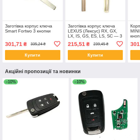
Заготівка корпус ключа
Заготівка корпус ключа
Корп
Smart Fortwo 3 кнопки
LEXUS (Лексус) RX, GX,
MINI
LX, IS, GS, ES, LS, SC — 3
кноп
кнопки, лезо TOY48
301,71
215,51
301
₴
₴
335,24 ₴
239,45 ₴
Купити
Купити
Акційні пропозиції та новинки
–10%
–10%