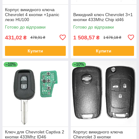
Корпус викидного ключа
Chevrolet 4 кнопки +1panic
Викидний ключ Chevrolet 3+1
лезо HU100
кнопки 433Mhz Chip id46
Готово до відправки
Готово до відправки
431,02
1 508,57
₴
₴
478,91 ₴
1 676,18 ₴
Купити
Купити
–10%
–10%
Ключ для Chevrolet Captiva 2
Корпус викидного ключа
кнопки 433Mhz ID46
Chevrolet 3 кнопки