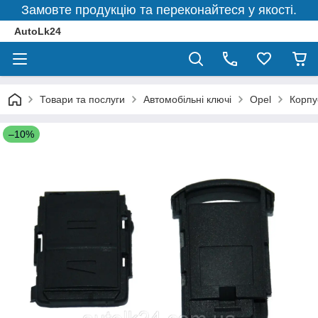
Замовте продукцію та переконайтеся у якості.
AutoLk24
Товари та послуги
Автомобільні ключі
Opel
Корпу
–10%