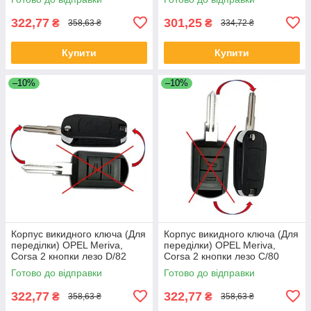
322,77
301,25
₴
₴
358,63 ₴
334,72 ₴
Купити
Купити
–10%
–10%
Корпус викидного ключа (Для
Корпус викидного ключа (Для
переділки) OPEL Meriva,
переділки) OPEL Meriva,
Corsa 2 кнопки лезо D/82
Corsa 2 кнопки лезо С/80
Готово до відправки
Готово до відправки
322,77
322,77
₴
₴
358,63 ₴
358,63 ₴