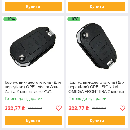
Купити
Купити
–10%
–10%
Корпус викидного ключа (Для
Корпус викидного ключа (Для
переділки) OPEL Vectra Astra
переділки) OPEL SIGNUM
Zafira 2 кнопки лезо A\71
OMEGA FRONTERA 2 кнопки
лезо B\79
Готово до відправки
Готово до відправки
322,77
322,77
₴
₴
358,63 ₴
358,63 ₴
Купити
Купити