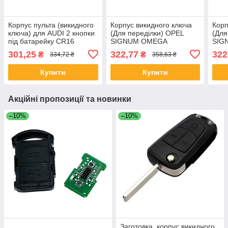
Корпус пульта (викидного
Корпус викидного ключа
Корп
ключа) для AUDI 2 кнопки
(Для переділки) OPEL
(Для
під батарейку CR16
SIGNUM OMEGA
SIG
FRONTERA 2 кнопки лезо
FRO
301,25
322,77
322
₴
₴
334,72 ₴
358,63 ₴
B\79
B\79
Купити
Купити
Акційні пропозиції та новинки
–10%
–10%
Заготовка, корпус викидного