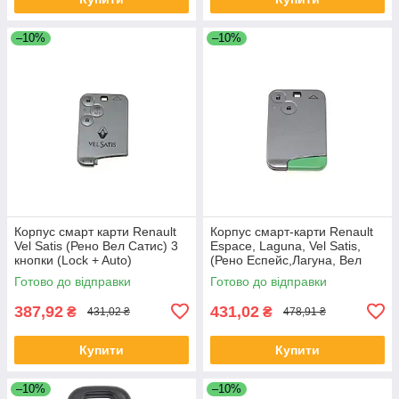
–10%
–10%
Корпус смарт карти Renault
Корпус смарт-карти Renault
Vel Satis (Рено Вел Сатис) 3
Espace, Laguna, Vel Satis,
кнопки (Lock + Auto)
(Рено Еспейс,Лагуна, Вел
Сатіс) 2 кнопки (з лезом)
Готово до відправки
Готово до відправки
387,92
431,02
₴
₴
431,02 ₴
478,91 ₴
Купити
Купити
–10%
–10%