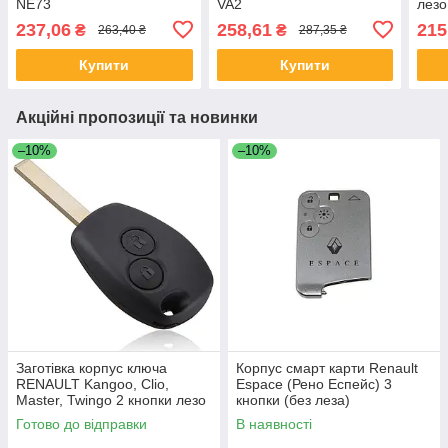
NE73
VA2
лезо
237,06
258,61
215
₴
₴
263,40 ₴
287,35 ₴
Купити
Купити
Акційні пропозиції та новинки
–10%
–10%
Заготівка корпус ключа
Корпус смарт карти Renault
RENAULT Kangoo, Clio,
Espace (Рено Еспейс) 3
Master, Twingo 2 кнопки лезо
кнопки (без леза)
VA2 / VA6
Готово до відправки
В наявності