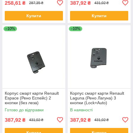
258,61
387,92
₴
₴
287,35 ₴
431,02 ₴
Купити
Купити
–10%
–10%
Корпус смарт карти Renault
Корпус смарт карти Renault
Espace (Рено Еспейс) 2
Laguna (Рено Лагуна) 3
кнопки (без леза)
кнопки (Lock+Auto)
Готово до відправки
В наявності
387,92
387,92
₴
₴
431,02 ₴
431,02 ₴
Купити
Купити