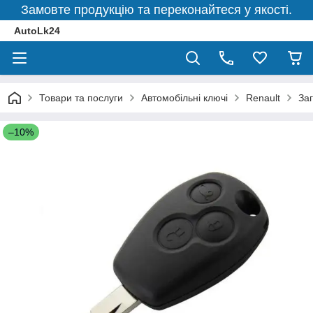
Замовте продукцію та переконайтеся у якості.
AutoLk24
Товари та послуги
Автомобільні ключі
Renault
За
–10%