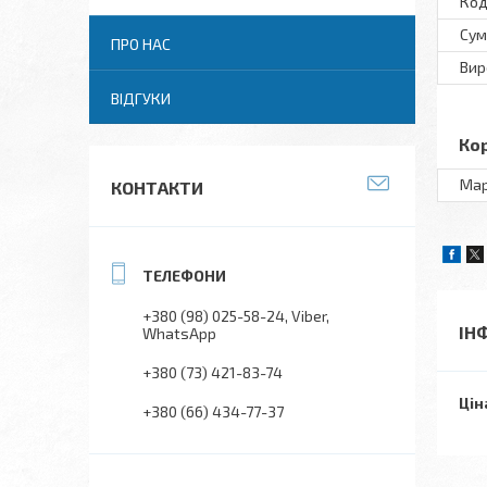
Код
Сум
ПРО НАС
Вир
ВІДГУКИ
Ко
Ма
КОНТАКТИ
+380 (98) 025-58-24
Viber
ІН
WhatsApp
+380 (73) 421-83-74
Цін
+380 (66) 434-77-37