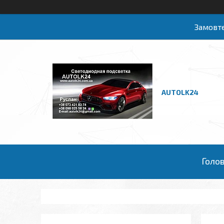
Замовте
AUTOLK24
Голо