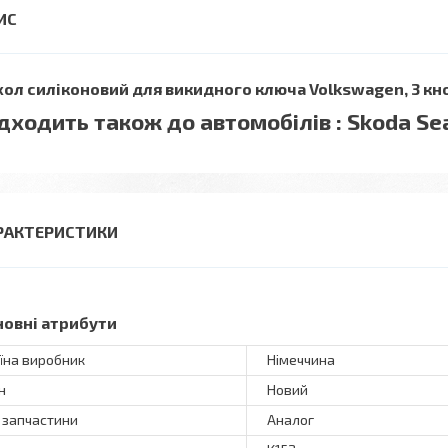
ол силіконовий для викидного ключа Volkswagen, 3 кно
дходить також до автомобілів : Skoda Se
РАКТЕРИСТИКИ
новні атрибути
їна виробник
Німеччина
н
Новий
 запчастини
Аналог