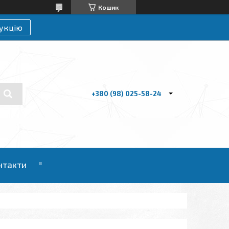
Кошик
укцію
+380 (98) 025-58-24
нтакти