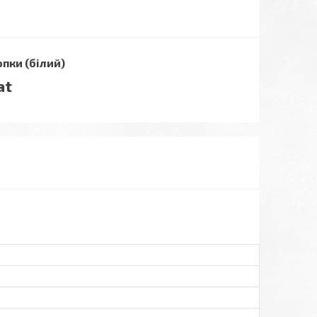
пки (білий)
at