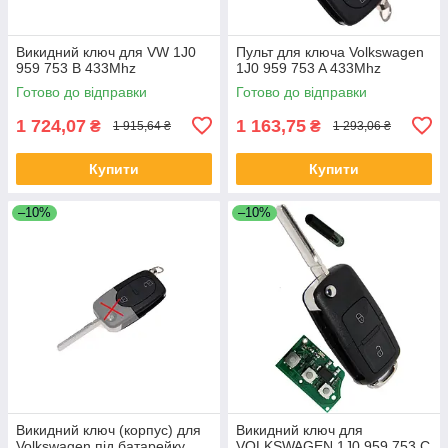
Викидний ключ для VW 1J0
Пульт для ключа Volkswagen
959 753 B 433Mhz
1J0 959 753 A 433Mhz
Готово до відправки
Готово до відправки
1 724,07
1 163,75
₴
₴
1 915,64 ₴
1 293,06 ₴
Купити
Купити
–10%
–10%
Викидний ключ (корпус) для
Викидний ключ для
Volkswagen під батарейку
VOLKSWAGEN 1J0 959 753 C