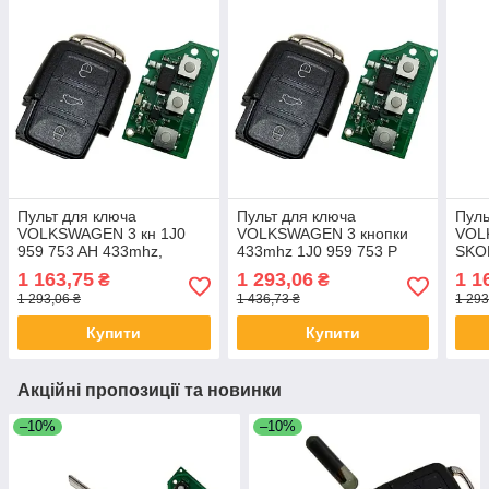
Пульт для ключа
Пульт для ключа
Пуль
VOLKSWAGEN 3 кн 1J0
VOLKSWAGEN 3 кнопки
VOL
959 753 AH 433mhz,
433mhz 1J0 959 753 P
SKO
753
1 163,75
1 293,06
1 1
₴
₴
1 293,06 ₴
1 436,73 ₴
1 293
Купити
Купити
Акційні пропозиції та новинки
–10%
–10%