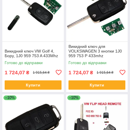
Викидний ключ для
Викидний ключ VW Golf 4,
VOLKSWAGEN 3 кнопки 1J0
Бору, 1J0 959 753 A 433Mhz
959 753 P 433mhz
Готово до відправки
Готово до відправки
1 724,07
1 724,07
₴
₴
1 915,64 ₴
1 915,64 ₴
Купити
Купити
–10%
–10%