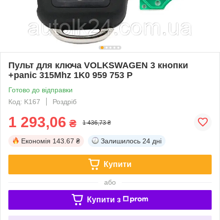
Пульт для ключа VOLKSWAGEN 3 кнопки
+panic 315Mhz 1K0 959 753 P
Готово до відправки
Код: K167
Роздріб
1 293,06
₴
1 436,73 ₴
Економія
143.67 ₴
Залишилось
24 дні
Купити
або
Купити з