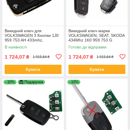
Викидний ключ для
Викидний ключ марки
VOLKSWAGEN 3 Кнопки 1J0
VOLKSWAGEN, SEAT, SKODA
959 753 AH 433mhz,
434Mhz 1K0 959 753 G
В наявності
Готово до відправки
1 724,07
1 724,07
₴
₴
1 915,64 ₴
1 915,64 ₴
Купити
Купити
–10%
Подарунок
–10%