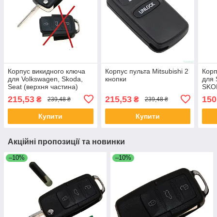
Корпус викидного ключа
Корпус пульта Mitsubishi 2
Корп
для Volkswagen, Skoda,
кнопки
для 
Seat (верхня частина)
SKO
215,53
215,53
150
₴
₴
239,48 ₴
239,48 ₴
Купити
Купити
Акційні пропозиції та новинки
–10%
–10%