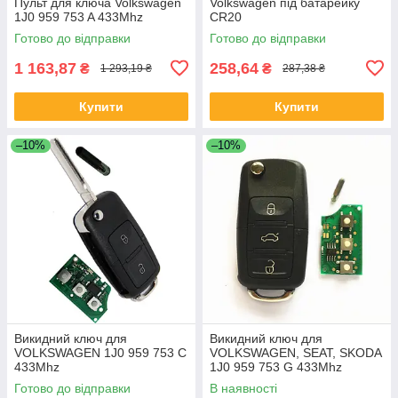
Пульт для ключа Volkswagen
Volkswagen під батарейку
1J0 959 753 A 433Mhz
CR20
Готово до відправки
Готово до відправки
1 163,87
258,64
₴
₴
1 293,19 ₴
287,38 ₴
Купити
Купити
–10%
–10%
Викидний ключ для
Викидний ключ для
VOLKSWAGEN 1J0 959 753 C
VOLKSWAGEN, SEAT, SKODA
433Mhz
1J0 959 753 G 433Mhz
Готово до відправки
В наявності