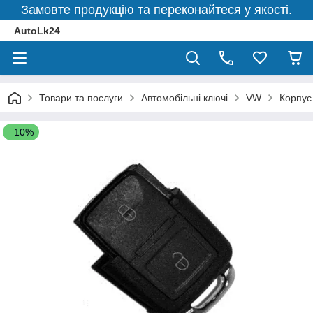
Замовте продукцію та переконайтеся у якості.
AutoLk24
Товари та послуги
Автомобільні ключі
VW
Корпус
–10%