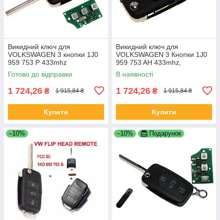
Викидний ключ для
Викидний ключ для
VOLKSWAGEN 3 кнопки 1J0
VOLKSWAGEN 3 Кнопки 1J0
959 753 P 433mhz
959 753 AH 433mhz,
Готово до відправки
В наявності
1 724,26
1 724,26
₴
₴
1 915,84 ₴
1 915,84 ₴
Купити
Купити
–10%
–10%
Подарунок