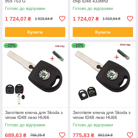
959 753 G
chip ID48 433Mhz
Готово до відправки
Готово до відправки
1 724,07
1 724,07
₴
₴
1 915,64 ₴
1 915,64 ₴
Купити
Купити
–10%
–10%
Заготівля ключа для Skoda з
Заготівля ключа для Skoda з
чіпом ID48 лезо HU66
чіпом ID48 лезо HU66
Готово до відправки
Готово до відправки
689,63
775,83
₴
₴
766,26 ₴
862,04 ₴