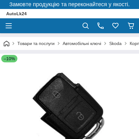
Замовте продукцію та переконайтеся у якості.
AutoLk24
Товари та послуги
Автомобільні ключі
Skoda
Корп
–10%