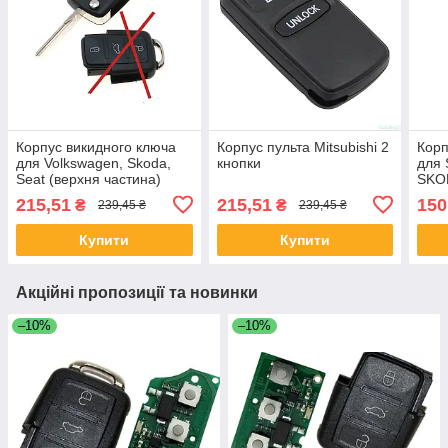
Корпус викидного ключа
Корпус пульта Mitsubishi 2
Корп
для Volkswagen, Skoda,
кнопки
для 
Seat (верхня частина)
SKO
215,51
215,51
150
₴
₴
239,45 ₴
239,45 ₴
Купити
Купити
Акційні пропозиції та новинки
–10%
–10%