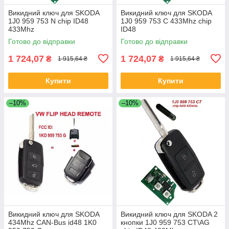
Викидний ключ для SKODA
Викидний ключ для SKODA
1J0 959 753 N chip ID48
1J0 959 753 C 433Mhz chip
433Mhz
ID48
Готово до відправки
Готово до відправки
1 724,07
1 724,07
₴
₴
1 915,64 ₴
1 915,64 ₴
Купити
Купити
–10%
–10%
Викидний ключ для SKODA
Викидний ключ для SKODA 2
434Mhz CAN-Bus id48 1K0
кнопки 1J0 959 753 CT\AG