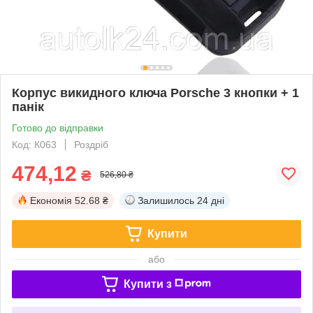
Корпус викидного ключа Porsche 3 кнопки + 1
панік
Готово до відправки
Код: К063
Роздріб
474,12
₴
526,80 ₴
Економія
52.68 ₴
Залишилось
24 дні
Купити
або
Купити з