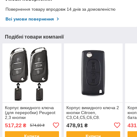
Повернення товару впродовж 14 днів за домовленістю
Всі умови повернення
Подібні товари компанії
Корпус викидного ключа
Корпус викидного ключа 2
Корп
(для переробки) Peugeot
кнопки Citroen,
кноп
2,3 кнопки
C3,C4,C5,C6,C8.
бата
517,22
478,91
431
₴
₴
574,69 ₴
Купити
Купити