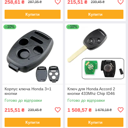
258,61
215,51
₴
₴
287,35 ₴
239,45 ₴
Купити
Купити
–10%
–10%
Корпус ключа Honda 3+1
Ключ для Honda Accord 2
кнопки
кнопки 433Mhz Chip ID46
Готово до відправки
Готово до відправки
215,51
1 508,57
₴
₴
239,45 ₴
1 676,18 ₴
Купити
Купити