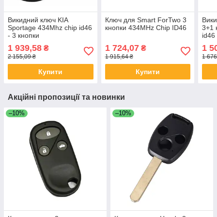
Викидний ключ KIA
Ключ для Smart ForTwo 3
Вики
Sportage 434Mhz chip id46
кнопки 434MHz Chip ID46
3+1 
- 3 кнопки
id46
1 939,58
1 724,07
1 5
₴
₴
2 155,09 ₴
1 915,64 ₴
1 676
Купити
Купити
Акційні пропозиції та новинки
–10%
–10%