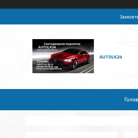
Замовте
AUTOLK24
Голо