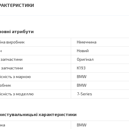
РАКТЕРИСТИКИ
новні атрибути
їна виробник
Німеччина
н
Новий
 запчастини
Оригінал
 запчастини
K193
існість з маркою
BMW
обник
BMW
існість з моделлю
7-Series
ристувальницькі характеристики
рка
BMW