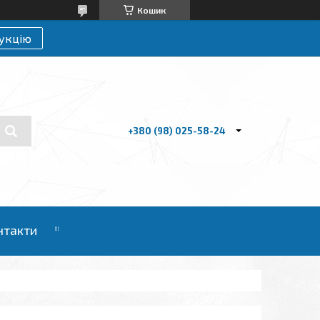
Кошик
укцію
+380 (98) 025-58-24
нтакти