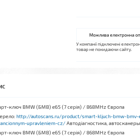
У компанії підключені електро
товар не покидаючи сайту.
рт-ключ BMW (БМВ) e65 (7 серія) / 868MHz Європа
ерело:
http://autoscans.ru/product/smart-kljuch-bmw-bmv
tancionnym-upravleniem-cz/
Автодіагностика, автосканеры 
рт-ключ BMW (БМВ) e65 (7 серія) / 868MHz Європа