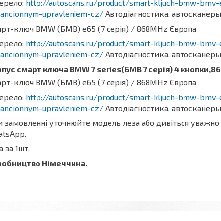
ерело:
http://autoscans.ru/product/smart-kljuch-bmw-bmv
tancionnym-upravleniem-cz/
Автодіагностика, автосканеры 
рт-ключ BMW (БМВ) e65 (7 серія) / 868MHz Європа
ерело:
http://autoscans.ru/product/smart-kljuch-bmw-bmv
tancionnym-upravleniem-cz/
Автодіагностика, автосканеры 
пус смарт ключа BMW 7 series(БМВ 7 серія) 4 кнопки,8
рт-ключ BMW (БМВ) e65 (7 серія) / 868MHz Європа
ерело:
http://autoscans.ru/product/smart-kljuch-bmw-bmv
tancionnym-upravleniem-cz/
Автодіагностика, автосканеры 
 замовленні уточнюйте модель леза або дивіться уважно н
atsApp.
а за 1шт.
робництво Німеччина.