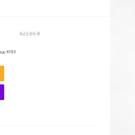
622,65 ₴
од:
K193