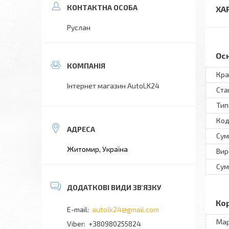
ХА
Руслан
Ос
Кра
Інтернет магазин AutoLK24
Ста
Тип
Код
Сум
Житомир, Україна
Вир
Сум
Ко
autolk24@gmail.com
Ма
+380980255824