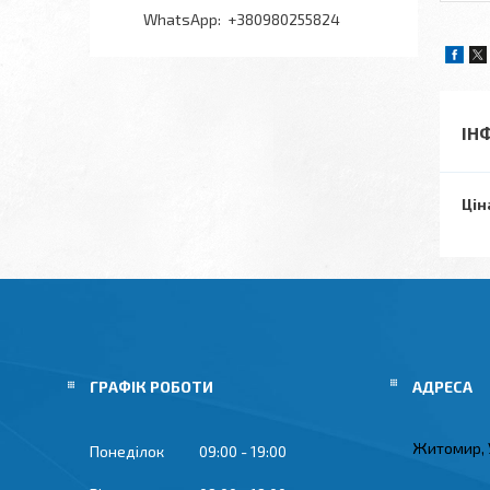
+380980255824
ІН
Цін
ГРАФІК РОБОТИ
Житомир, 
Понеділок
09:00
19:00