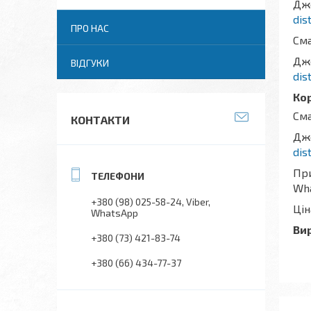
Дж
dis
ПРО НАС
Сма
Дж
ВІДГУКИ
dis
Кор
Сма
КОНТАКТИ
Дж
dis
При
Wh
+380 (98) 025-58-24
Viber
Цін
WhatsApp
Ви
+380 (73) 421-83-74
+380 (66) 434-77-37