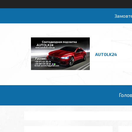
Замовте
AUTOLK24
Голо