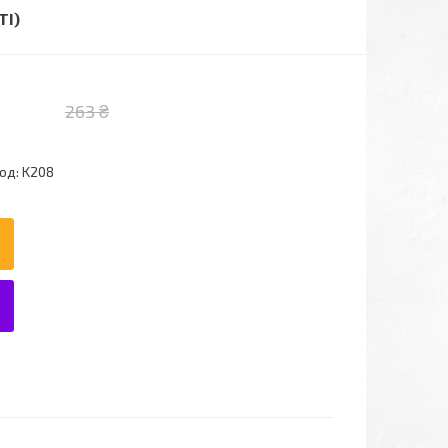
ТІ)
263 ₴
од:
K208