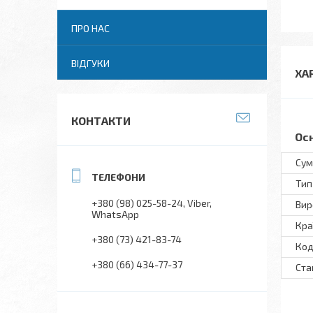
ПРО НАС
ВІДГУКИ
ХА
КОНТАКТИ
Ос
Сум
Тип
+380 (98) 025-58-24
Viber
Вир
WhatsApp
Кра
+380 (73) 421-83-74
Код
+380 (66) 434-77-37
Ста