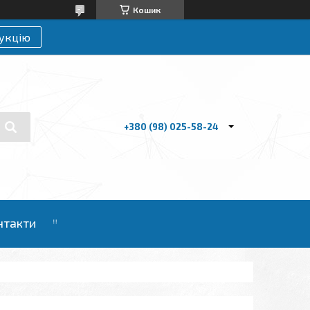
Кошик
укцію
+380 (98) 025-58-24
нтакти