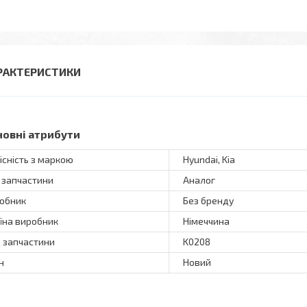
РАКТЕРИСТИКИ
новні атрибути
існість з маркою
Hyundai, Kia
 запчастини
Аналог
обник
Без бренду
їна виробник
Німеччина
 запчастини
K0208
н
Новий