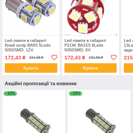
Led-лампи в габариті
Led-лампи в габариті
Led 
білий колір BA9S 5Leds
P21W, BA15S 8Leds
13Le
5050SMD, 12V.
5050SMD, 6V
задн
172,43
172,43
215
₴
₴
191,58 ₴
191,58 ₴
Купити
Купити
Акційні пропозиції та новинки
–10%
–10%