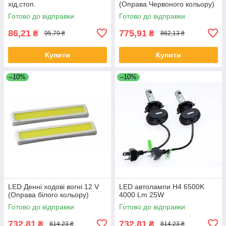
хід,стоп.
(Оправа Червоного кольору)
Готово до відправки
Готово до відправки
86,21
775,91
₴
₴
95,79 ₴
862,13 ₴
Купити
Купити
–10%
–10%
LED Денні ходові вогні 12 V
LED автолампи H4 6500K
(Оправа білого кольору)
4000 Lm 25W
Готово до відправки
Готово до відправки
732,81
732,81
₴
₴
814,23 ₴
814,23 ₴