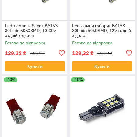
Led-лампи габарит BA15S
Led-лампи габарит BA15S
30Leds 5050SMD, 10-30V
30Leds 5050SMD, 12V задній
задній хід,стоп
хід,стоп
Готово до відправки
Готово до відправки
129,32
129,32
₴
₴
143,69 ₴
143,69 ₴
Купити
Купити
–10%
–10%