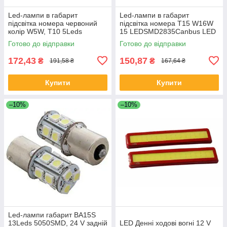
Led-лампи в габарит
Led-лампи в габарит
підсвітка номера червоний
підсвітка номера T15 W16W
колір W5W, Т10 5Leds
15 LEDSMD2835Canbus LED
5050SMD, 12V.
12V.Супер яскраві
Готово до відправки
Готово до відправки
172,43
150,87
₴
₴
191,58 ₴
167,64 ₴
Купити
Купити
–10%
–10%
Led-лампи габарит BA15S
13Leds 5050SMD, 24 V задній
LED Денні ходові вогні 12 V