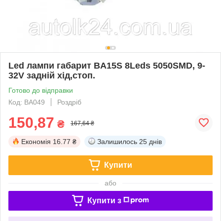
Led лампи габарит BA15S 8Leds 5050SMD, 9-
32V задній хід,стоп.
Готово до відправки
Код: BA049
Роздріб
150,87
₴
167,64 ₴
Економія
16.77 ₴
Залишилось
25 днів
Купити
або
Купити з