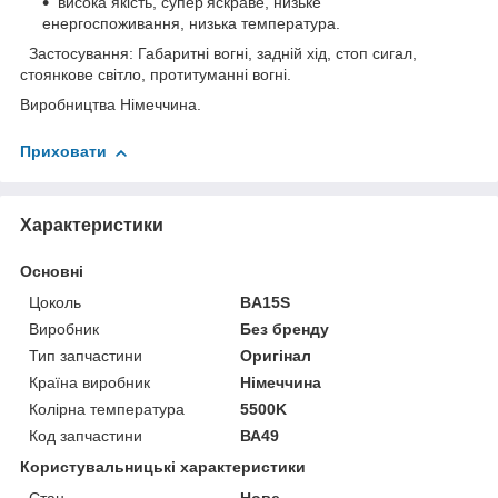
висока якість, супер'яскраве, низьке
енергоспоживання, низька температура.
Застосування: Габаритні вогні, задній хід, стоп сигал,
стоянкове світло, протитуманні вогні.
Виробництва Німеччина.
Приховати
Характеристики
Основні
Цоколь
BA15S
Виробник
Без бренду
Тип запчастини
Оригінал
Країна виробник
Німеччина
Колірна температура
5500K
Код запчастини
ВА49
Користувальницькі характеристики
Стан
Нове