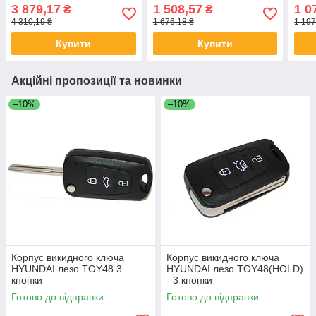
3 879,17
1 508,57
1 0
₴
₴
4 310,19 ₴
1 676,18 ₴
1 197
Купити
Купити
Акційні пропозиції та новинки
–10%
–10%
Корпус викидного ключа
Корпус викидного ключа
HYUNDAI лезо TOY48 3
HYUNDAI лезо TOY48(HOLD)
кнопки
- 3 кнопки
Готово до відправки
Готово до відправки