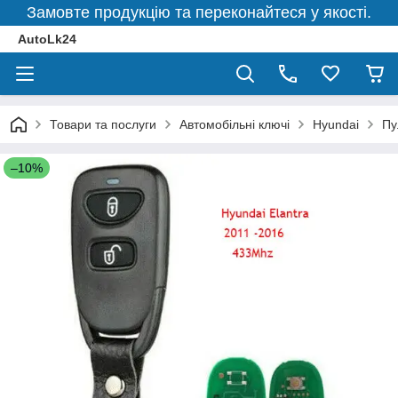
Замовте продукцію та переконайтеся у якості.
AutoLk24
Товари та послуги
Автомобільні ключі
Hyundai
Пу
–10%