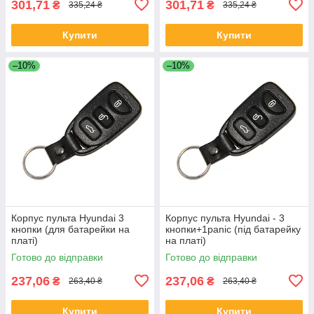
301,71
301,71
₴
₴
335,24 ₴
335,24 ₴
Купити
Купити
–10%
–10%
Корпус пульта Hyundai 3
Корпус пульта Hyundai - 3
кнопки (для батарейки на
кнопки+1panic (під батарейку
платі)
на платі)
Готово до відправки
Готово до відправки
237,06
237,06
₴
₴
263,40 ₴
263,40 ₴
Купити
Купити