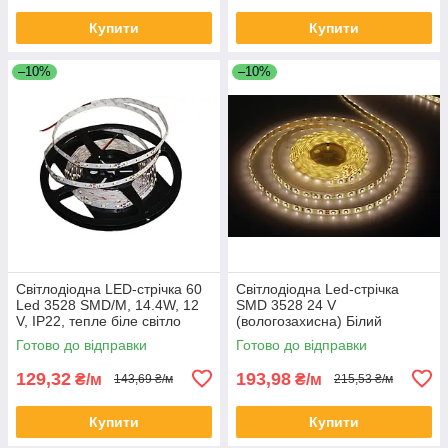
Купити
Купити
–10%
–10%
Світлодіодна LED-стрічка 60
Світлодіодна Led-стрічка
Led 3528 SMD/M, 14.4W, 12
SMD 3528 24 V
V, IP22, тепле біле світло
(вологозахисна) Білий
(Warm white 2900K)
(теплий)
Готово до відправки
Готово до відправки
129,32
193,98
₴/м
₴/м
143,69 ₴/м
215,53 ₴/м
Купити
Купити