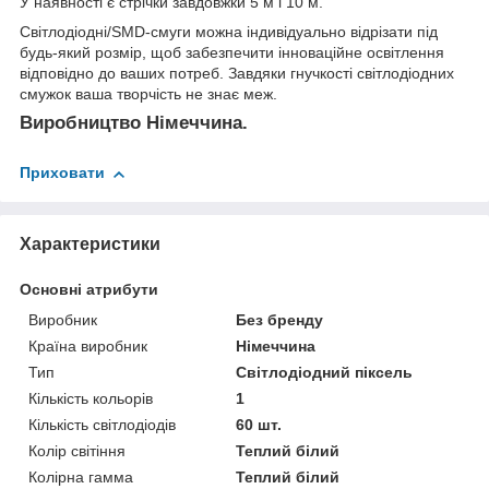
У наявності є стрічки завдовжки 5 м і 10 м.
Світлодіодні/SMD-смуги можна індивідуально відрізати під
будь-який розмір, щоб забезпечити інноваційне освітлення
відповідно до ваших потреб.
Завдяки гнучкості світлодіодних
смужок ваша творчість не знає меж.
Виробництво Німеччина.
Приховати
Характеристики
Основні атрибути
Виробник
Без бренду
Країна виробник
Німеччина
Тип
Світлодіодний піксель
Кількість кольорів
1
Кількість світлодіодів
60 шт.
Колір світіння
Теплий білий
Колірна гамма
Теплий білий