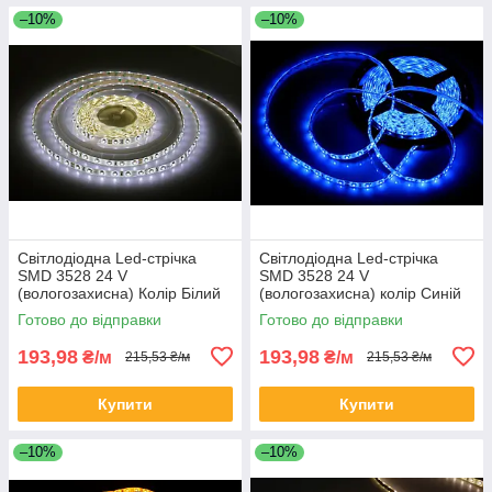
–10%
–10%
Світлодіодна Led-стрічка
Світлодіодна Led-стрічка
SMD 3528 24 V
SMD 3528 24 V
(вологозахисна) Колір Білий
(вологозахисна) колір Синій
(холодний)
(Blue)
Готово до відправки
Готово до відправки
193,98
193,98
₴/м
₴/м
215,53 ₴/м
215,53 ₴/м
Купити
Купити
–10%
–10%