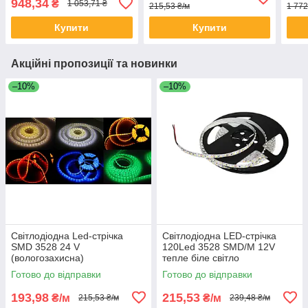
948,34
₴
1 053,71 ₴
215,53 ₴/м
1 772
Купити
Купити
Акційні пропозиції та новинки
–10%
–10%
Світлодіодна Led-стрічка
Світлодіодна LED-стрічка
SMD 3528 24 V
120Led 3528 SMD/M 12V
(вологозахисна)
тепле біле світло
Готово до відправки
Готово до відправки
193,98
215,53
₴/м
₴/м
215,53 ₴/м
239,48 ₴/м