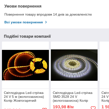
Умови повернення
Повернення товару впродовж 14 днів за домовленістю
Всі умови повернення
Подібні товари компанії
Світлодіодна Led-стрічка
Світлодіодна Led-стрічка
Світ
24 V 5 м (вологозахисна)
SMD 3528 24 V
24 V
Колір Жовтогарячий
(вологозахисна) Колір
Колі
(Orange)
Білий (холодний)
193,98
1 5
₴/м