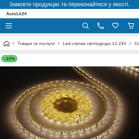
Замовте продукцію та переконайтеся у якості.
AutoLk24
Товари та послуги
Led-стрічки світлодіодні 12-24V
Св
–10%