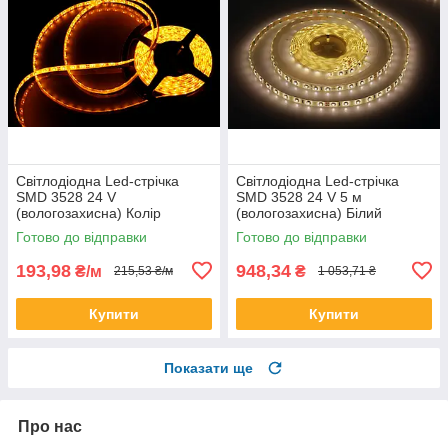
Світлодіодна Led-стрічка
Світлодіодна Led-стрічка
SMD 3528 24 V
SMD 3528 24 V 5 м
(вологозахисна) Колір
(вологозахисна) Білий
Жовтогарячий (Orange)
(теплий)
Готово до відправки
Готово до відправки
193,98
948,34
₴/м
₴
215,53 ₴/м
1 053,71 ₴
Купити
Купити
Показати ще
Про нас