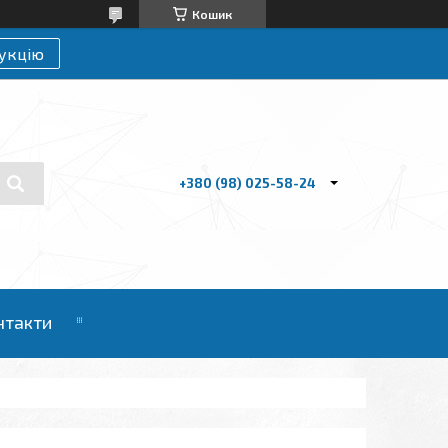
Кошик
укцію
+380 (98) 025-58-24
нтакти