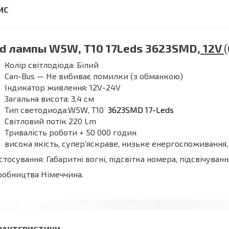
d лампы W5W, T10 17Leds 3623SMD,
12V
Колір світлодіода: Білий
Can-Bus — Не вибиває помилки (з обманкою)
Індикатор живлення: 12V-24
V
Загальна висота: 3,4 см
Тип светодиода:W5W, Т10
3623
SMD
17-Leds
Світловий потік 220 Lm
Тривалість роботи + 50 000 годин
висока якість, супер'яскраве, низьке енергоспоживання
тосування: Габаритні вогні, підсвітка номера, підсвічуван
обництва Німеччина.