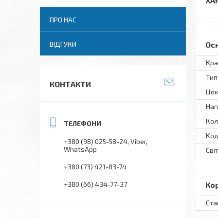
ХА
ПРО НАС
Ос
ВІДГУКИ
Кра
Тип
КОНТАКТИ
Цок
Нап
Кол
Код
+380 (98) 025-58-24
Viber
WhatsApp
Сві
+380 (73) 421-83-74
Ко
+380 (66) 434-77-37
Ста