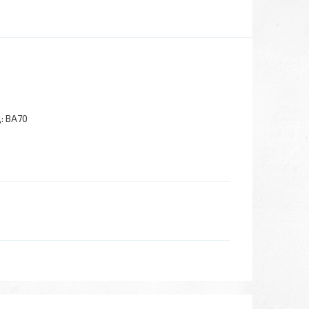
а
:
BA70