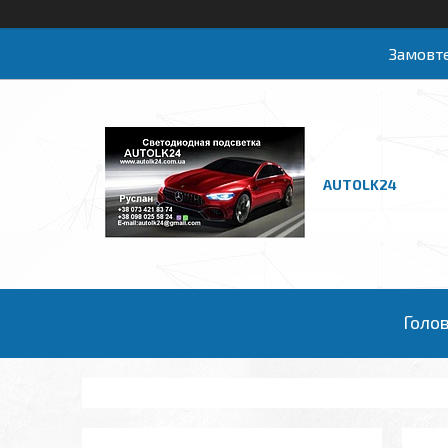
Замовте
AUTOLK24
Голо