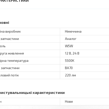
РАКТЕРИСТИКИ
новні
їна виробник
Німеччина
 запчастини
Аналог
оль
W5W
руга живлення
12 В, 24 В
ірна температура
5500K
 запчастини
ВА70
тловий потік
220 лм
ристувальницькі характеристики
н
Нове